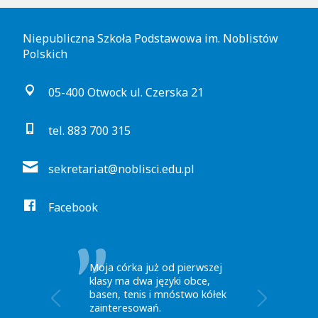
Niepubliczna Szkoła Podstawowa im. Noblistów
Polskich
05-400 Otwock ul. Czerska 21
tel. 883 700 315
sekretariat@noblisci.edu.pl
Facebook
Wybrałam Noblistów bo
klasy są mało liczne.
Kładziony jest nacisk na
komunikację z rodzicami oraz