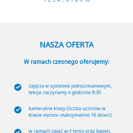
1
2
3
4
...
6
7
8
9
10
NASZA OFERTA
W ramach czesnego oferujemy:
zajęcia w systemie jednozmianowym,
lekcje zaczynamy o godzinie 8:30
kameralne klasy (liczba uczniów w
klasie wynosi maksymalnie 16 dzieci)
w ramach zajęć w-f tenis oraz basen,