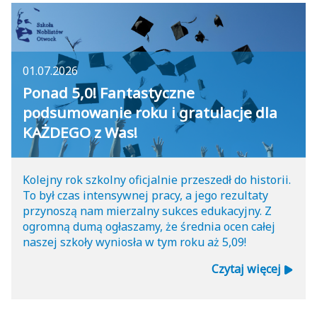
Sport
Wyprawka kl. 4-8
Koła zainteresowań
KONTAKT
Nauczyciele
Obiady
Lektury
Zasady rekrutacji
Wolontariat
Podręczniki
Samorząd Uczniowski
Rekrutacja online
01.07.2026
Ponad 5,0! Fantastyczne
Mundurek
Rada Rodziców
podsumowanie roku i gratulacje dla
KAŻDEGO z Was!
Dokumenty
Dni otwarte
Kolejny rok szkolny oficjalnie przeszedł do historii.
To był czas intensywnej pracy, a jego rezultaty
przynoszą nam mierzalny sukces edukacyjny. Z
ogromną dumą ogłaszamy, że średnia ocen całej
naszej szkoły wyniosła w tym roku aż 5,09!
Czytaj więcej