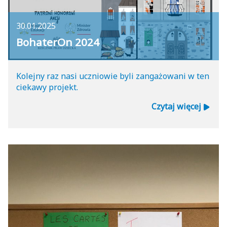
30.01.2025
BohaterOn 2024
Kolejny raz nasi uczniowie byli zangażowani w ten
ciekawy projekt.
Czytaj więcej