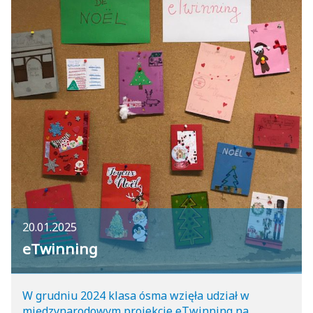
20.01.2025
eTwinning
W grudniu 2024 klasa ósma wzięła udział w
międzynarodowym projekcie eTwinning na