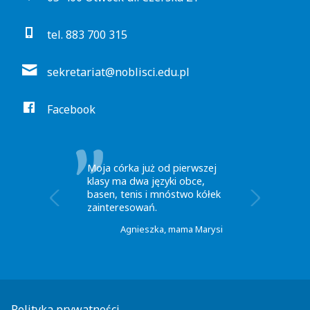
tel. 883 700 315
sekretariat@noblisci.edu.pl
Facebook
Wybrałam Noblistów bo
klasy są mało liczne.
Kładziony jest nacisk na
komunikację z rodzicami oraz
wychowanie w duchu
toleracji i kultury osobistej.
Bożena, mama Kajusa