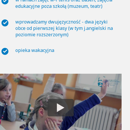
edukacyjne poza szkołą (muzeum, teatr)
wprowadzamy dwujęzyczność - dwa języki
obce od pierwszej klasy (w tym j.angielski na
poziomie rozszerzonym)
opieka wakacyjna