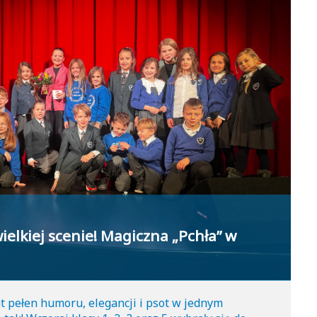
ielkiej scenie! Magiczna „Pchła” w
pełen humoru, elegancji i psot w jednym