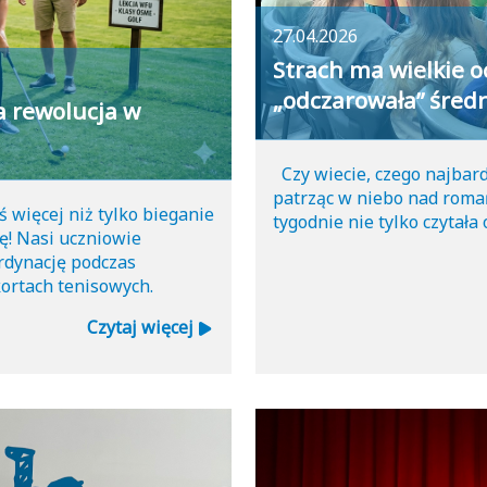
27.04.2026
Strach ma wielkie oc
„odczarowała” śred
a rewolucja w
Czy wiecie, czego najbardz
patrząc w niebo nad romań
 więcej niż tylko bieganie
tygodnie nie tylko czytała 
ę! Nasi uczniowie
rdynację podczas
kortach tenisowych.
Czytaj więcej