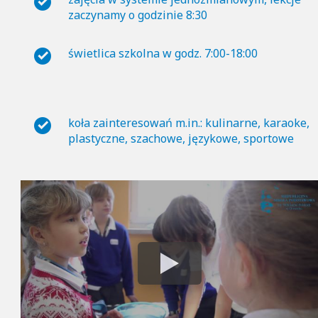
zaczynamy o godzinie 8:30
świetlica szkolna w godz. 7:00-18:00
koła zainteresowań m.in.: kulinarne, karaoke,
plastyczne, szachowe, językowe, sportowe