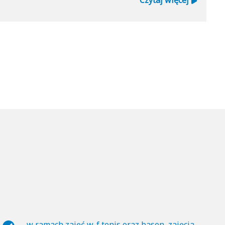
Czytaj więcej
w ramach zajęć w-f tenis oraz basen, zajęcia