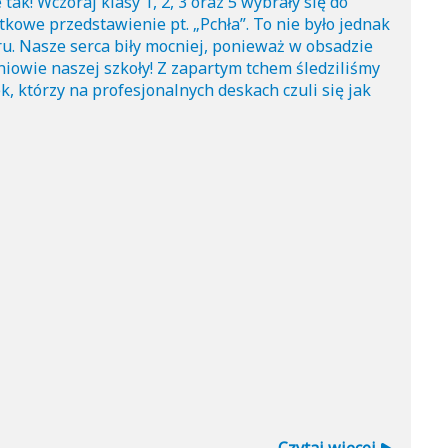
tak! Wczoraj klasy 1, 2, 3 oraz 5 wybrały się do
owe przedstawienie pt. „Pchła”. To nie było jednak
ru. Nasze serca biły mocniej, ponieważ w obsadzie
zniowie naszej szkoły! Z zapartym tchem śledziliśmy
, którzy na profesjonalnych deskach czuli się jak