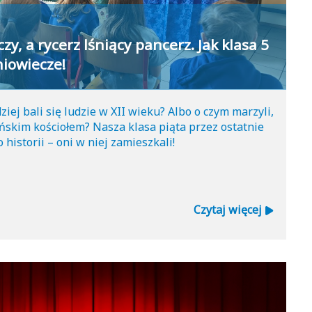
zy, a rycerz lśniący pancerz. Jak klasa 5
niowiecze!
iej bali się ludzie w XII wieku? Albo o czym marzyli,
skim kościołem? Nasza klasa piąta przez ostatnie
o historii – oni w niej zamieszkali!
Czytaj więcej