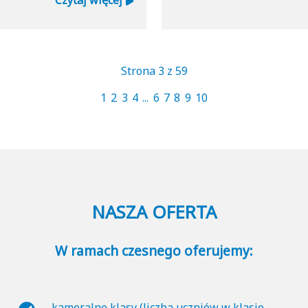
Czytaj więcej
Strona 3 z 59
1
2
3
4
...
6
7
8
9
10
NASZA OFERTA
W ramach czesnego oferujemy:
kameralne klasy (liczba uczniów w klasie