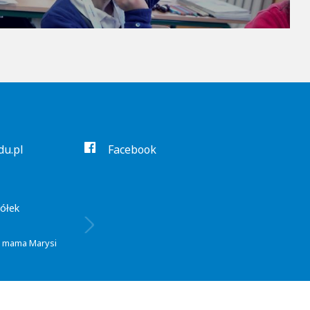
du.pl
Facebook
ję z
 mama Kajusa