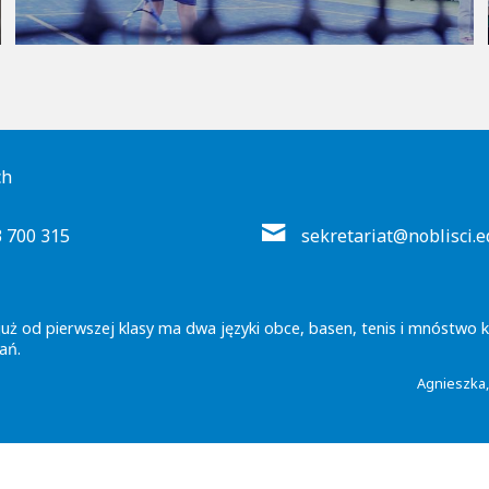
ch
3 700 315
sekretariat@noblisci.e
listów bo klasy są mało liczne. Kładziony jest nacisk na komunikac
az wychowanie w duchu toleracji i kultury osobistej.
Bożena,