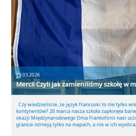
19.03.2026
Merci! Czyli jak zamieniliśmy szkołę w m
Czy wiedzieliście, że język francuski to nie tylko wież
kontynentów? 20 marca nasza szkoła zapłonęła barw
okazji Międzynarodowego Dnia Frankofonii nasi ucz
granice istnieją tylko na mapach, a nie w ich wyobra