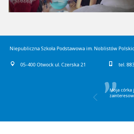
Niepubliczna Szkoła Podstawowa im. Noblistów Polski
05-400 Otwock ul. Czerska 21
tel. 88
Wybrałam Nob
rodzicami or