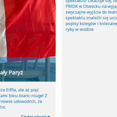
spektaklu? Okazuje się, że 
PMDK w Otwocku na wyjątk
zwyczajne wyjście do teat
spektaklu znaleźli się uc
popisy kolegów i koleżanek
ryby w wodzie.
ały Paryż
a Eiffla, ale aż pięć
ami bleu-blanc-rouge! Z
niowie udowodnili, że
źni.